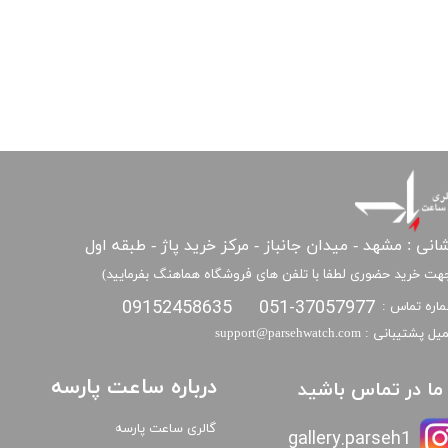
انی : مشهد - میدان جانباز - مرکز خرید پاژ - طبقه اول
هت خرید حضوری لطفا با تلفن های فروشگاه هماهنگ بفرمایید)
09152458635
051-37057977
اره تماس :
​​ایمیل پشتیبانی : support@parsehwatch.com
درباره ساعت پارسه
ا ما در تماس باشید
گالری ساعت پارسه
gallery.parseh1