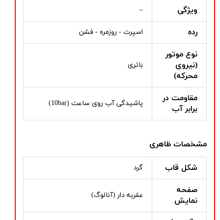
ویژگی
–
رده
اسپرت - روزمره - فشن
نوع موتور
(نیروی
باتری
محرکه)
مقاومت در
پاشیدگی آب روی ساعت (10bar)
برابر آب
مشخصات ظاهری
شکل قاب
گرد
صفحه
عقربه دار (آنالوگ)
نمایش