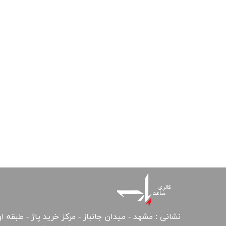
نشانی : مشهد - میدان جانباز - مرکز خرید پاژ - طبقه ا