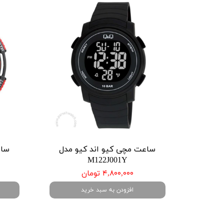
ساعت مچی کیو اند کیو مدل
ساع
M122J001Y
۴,۸۰۰,۰۰۰ تومان
افزودن به سبد خرید