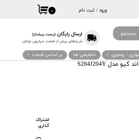
ورود
/
ثبت نام
۰
حساب کاربری
من
جستجو
ارسال رایگان
(پست پیشتاز)
تغییر گذر واژه
خریدهای بیش از هشت میلیون تومان
سفارشات
اری / رومیزی
تخفیفی ها
بر اساس قیمت
خروج از حساب
 مدل S284J204Y
کاربری
اشتراک
گذاری