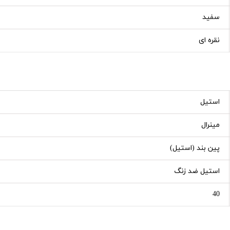
سفید
نقره ای
استیل
مینرال
پین بند (استیل)
استیل ضد زنگ
40