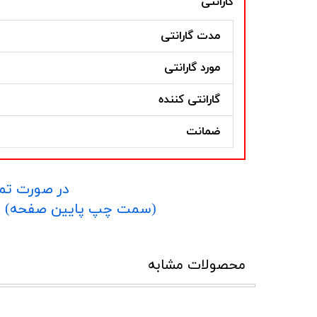
گارانتی
مدت گارانتی
مورد گارانتی
گارانتی کننده
ضمانت
در صورت تما
​​​​​​​(سمت چپ پایین صفحه) و یا شماره 09152458635 در واتساپ یا تلگرام و یا 
محصولات مشابه