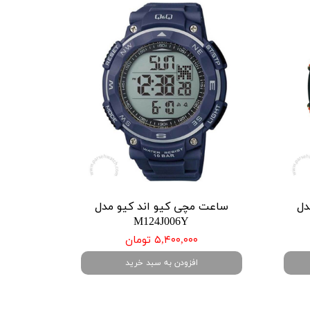
دل
ساعت مچی کیو اند کیو مدل
M124J006Y
۵,۴۰۰,۰۰۰ تومان
افزودن به سبد خرید