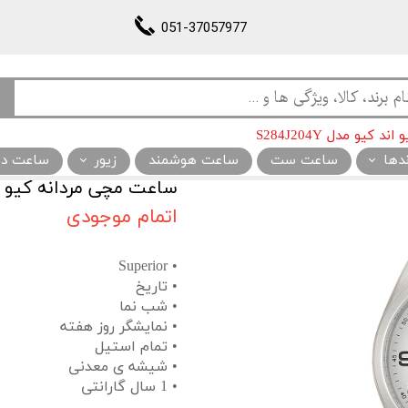
051-37057977
یو مدل S284J204Y
ندها
ساعت ست
ساعت هوشمند
زیور
ساعت دیو
ساعت مچی مردانه کیو اند کیو
اتمام موجودی
• Superior
• تاریخ
• شب نما
• نمایشگر روز هفته
• تمام استیل
• شیشه ی معدنی
• 1 سال گارانتی