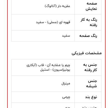
صفحه
عقربه دار (آنالوگ)
نمایش
رنگ به کار
قهوه ای (عسلی) - سفید
رفته
رنگ صفحه
سفید
مشخصات فیزیکی
جنس به
چرم یا مشابه آن - قاب (آبکاری
کار رفته
یونیزاسیون) - استیل
جنس
مینرال
شیشه
نوع بند
چرمی
جنس بند
چرم