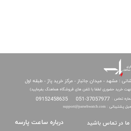
انی : مشهد - میدان جانباز - مرکز خرید پاژ - طبقه اول
هت خرید حضوری لطفا با تلفن های فروشگاه هماهنگ بفرمایید)
09152458635
051-37057977
اره تماس :
​​ایمیل پشتیبانی : support@parsehwatch.com
درباره ساعت پارسه
ا ما در تماس باشید