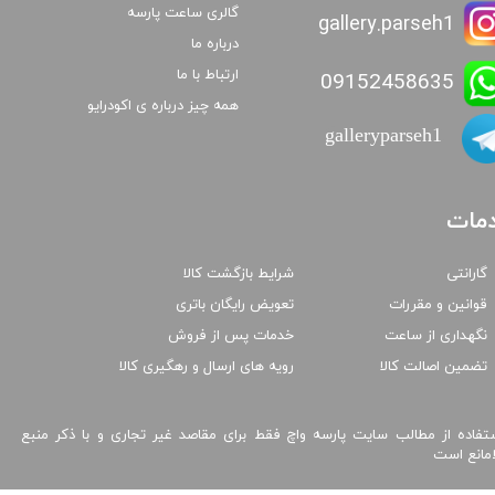
گالری ساعت پارسه
gallery.parseh1
درباره ما
ارتباط با ما
09152458635
همه چیز درباره ی اکودرایو
galleryparseh1
مات
گارانتی
شرایط بازگشت کالا
قوانین و مقررات
تعویض رایگان باتری
نگهداری از ساعت
خدمات پس از فروش
تضمین اصالت کالا
رویه های ارسال و رهگیری کالا
تفاده از مطالب سایت پارسه واچ فقط برای مقاصد غیر تجاری و با ذکر منبع
امانع است