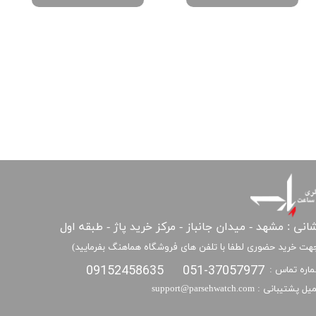
انی : مشهد - میدان جانباز - مرکز خرید پاژ - طبقه اول
هت خرید حضوری لطفا با تلفن های فروشگاه هماهنگ بفرمایید)
09152458635
051-37057977
اره تماس :
​​ایمیل پشتیبانی : support@parsehwatch.com