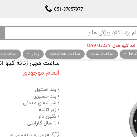
051-37057977
و مدل QA97J222Y
ندها
ساعت ست
ساعت هوشمند
زیور
ساعت دیو
ساعت مچی زنانه کیو اند کیو م
اتمام موجودی
• بند استیل
• بند حصیری
• شیشه ی معدنی
• زیر ثانیه
• نگین دار
• 1 سال گارانتی
افزودن به علاقه مندی ها