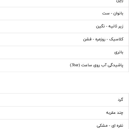
ژاپن
بانوان - ست
زیر ثانیه - نگین
کلاسیک - روزمره - فشن
باتری
پاشیدگی آب روی ساعت (3bar)
گرد
چند عقربه
نقره ای - مشکی