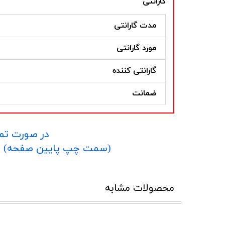
گارانتی
مدت گارانتی
مورد گارانتی
گارانتی کننده
ضمانت
در صورت تما
​​​​​​​(سمت چپ پایین صفحه) و یا شماره 09152458635 در واتساپ یا تلگرام و یا 
محصولات مشابه