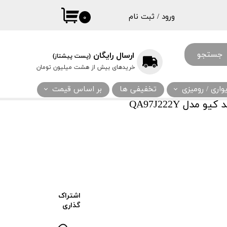
ورود
/
ثبت نام
۰
حساب کاربری
من
جستجو
ارسال رایگان
(پست پیشتاز)
تغییر گذر واژه
خریدهای بیش از هشت میلیون تومان
سفارشات
اری / رومیزی
تخفیفی ها
بر اساس قیمت
خروج از حساب
دل QA97J222Y
کاربری
اشتراک
گذاری