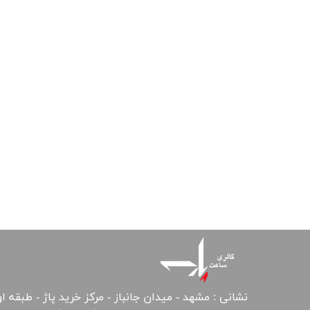
نشانی : مشهد - میدان جانباز - مرکز خرید پاژ - طبقه ا