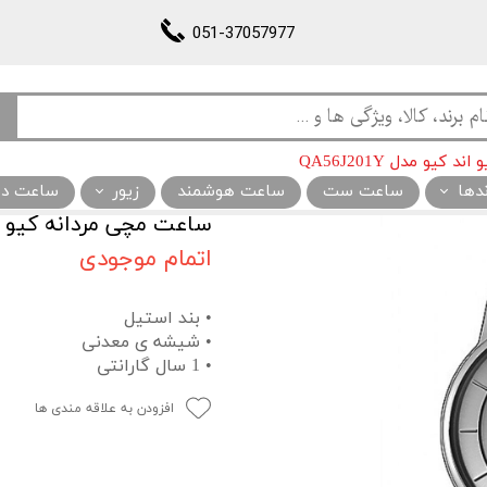
051-37057977
یو مدل QA56J201Y
ندها
ساعت ست
ساعت هوشمند
زیور
ساعت دیو
ساعت مچی مردانه کیو اند کیو
اتمام موجودی
• بند استیل
• شیشه ی معدنی
• 1 سال گارانتی
افزودن به علاقه مندی ها