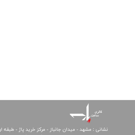
نشانی : مشهد - میدان جانباز - مرکز خرید پاژ - طبقه ا