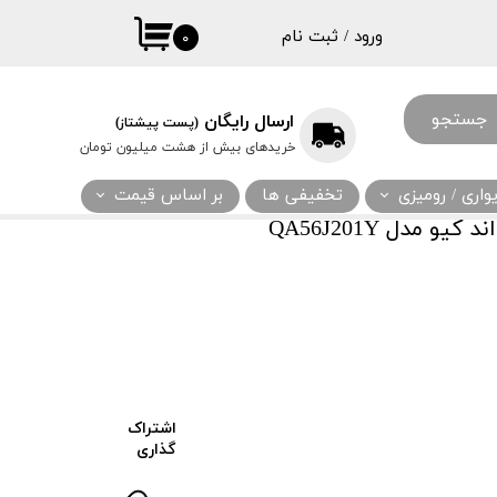
ورود
/
ثبت نام
۰
حساب کاربری
من
جستجو
ارسال رایگان
(پست پیشتاز)
تغییر گذر واژه
خریدهای بیش از هشت میلیون تومان
سفارشات
اری / رومیزی
تخفیفی ها
بر اساس قیمت
خروج از حساب
 مدل QA56J201Y
کاربری
اشتراک
گذاری