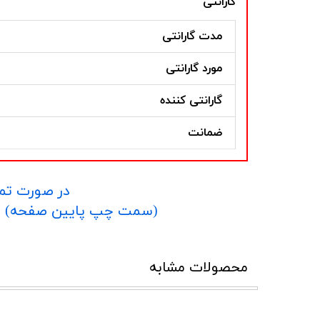
گارانتی
مدت گارانتی
مورد گارانتی
گارانتی کننده
ضمانت
در صورت تما
​​​​​​​(سمت چپ پایین صفحه) و یا شماره 09152458635 در واتساپ یا تلگرام و یا 
محصولات مشابه