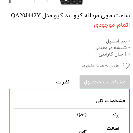
ساعت مچی مردانه کیو اند کیو مدل QA20J442Y
اتمام موجودی
• بند استیل
• شیشه ی معدنی
• 1 سال گارانتی
افزودن به علاقه مندی ها
مشخصات محصول
نظرات
مشخصات کلی
برند
Q&Q
اصالت
ژاپن