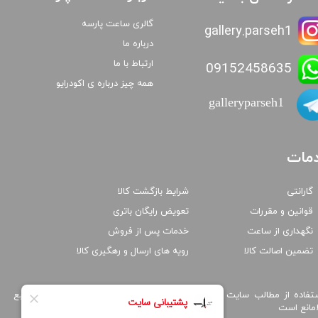
گالری ساعت پارسه
gallery.parseh1
درباره ما
ارتباط با ما
09152458635
همه چیز درباره ی اکودرایو
galleryparseh1
مات
گارانتی
شرایط بازگشت کالا
قوانین و مقررات
تعویض رایگان باتری
نگهداری از ساعت
خدمات پس از فروش
تضمین اصالت کالا
رویه های ارسال و رهگیری کالا
تفاده از مطالب سایت پارسه واچ فقط برای مقاصد غیر تجاری و با ذکر منبع
امانع است