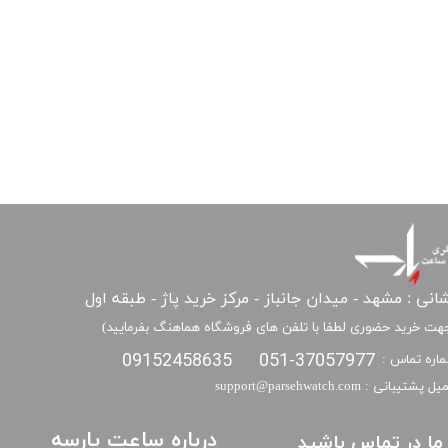
انی : مشهد - میدان جانباز - مرکز خرید پاژ - طبقه اول
هت خرید حضوری لطفا با تلفن های فروشگاه هماهنگ بفرمایید)
09152458635
051-37057977
اره تماس :
​​ایمیل پشتیبانی : support@parsehwatch.com
درباره ساعت پارسه
ا ما در تماس باشید