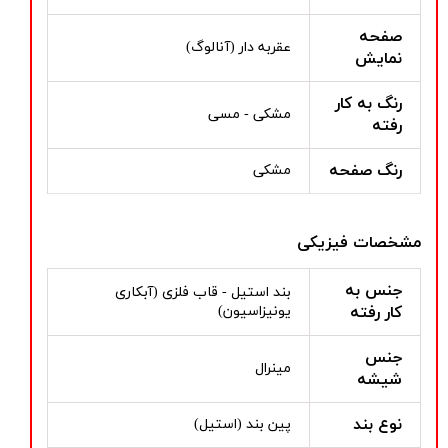
صفحه
عقربه دار (آنالوگ)
نمایش
رنگ به کار
مشکی - مسی
رفته
رنگ صفحه
مشکی
مشخصات فیزیکی
جنس به
بند استیل - قاب فلزی (آبکاری
کار رفته
یونیزاسیون)
جنس
مینرال
شیشه
نوع بند
پین بند (استیل)