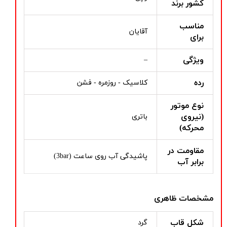
کشور برند
مناسب
آقایان
برای
ویژگی
–
رده
کلاسیک - روزمره - فشن
نوع موتور
(نیروی
باتری
محرکه)
مقاومت در
پاشیدگی آب روی ساعت (3bar)
برابر آب
مشخصات ظاهری
شکل قاب
گرد