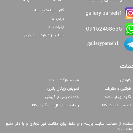
گالری ساعت پارسه
gallery.parseh1
درباره ما
ارتباط با ما
09152458635
همه چیز درباره ی اکودرایو
galleryparseh1
مات
گارانتی
شرایط بازگشت کالا
قوانین و مقررات
تعویض رایگان باتری
نگهداری از ساعت
خدمات پس از فروش
تضمین اصالت کالا
رویه های ارسال و رهگیری کالا
تفاده از مطالب سایت پارسه واچ فقط برای مقاصد غیر تجاری و با ذکر منبع
امانع است