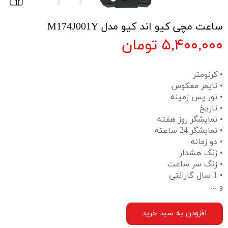
ساعت مچی کیو اند کیو مدل M174J001Y
۵,۴۰۰,۰۰۰ تومان
• کرنومتر
• تایمر معکوس
• نور پس زمینه
• تاریخ
• نمایشگر روز هفته
• نمایشگر 24 ساعته
• دو زمانه
• زنگ هشدار
• زنگ سر ساعت
• 1 سال گارانتی
و ...
افزودن به سبد خرید