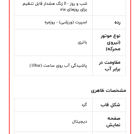
شب و روز - 8 زنگ هشدار قابل تنظیم
برای روزهای ماه
رده
اسپرت (ورزشی) - روزمره
نوع موتور
(نیروی
باتری
محرکه)
مقاومت در
پاشیدگی آب روی ساعت (10bar)
برابر آب
مشخصات ظاهری
شکل قاب
گرد
صفحه
دیجیتال
نمایش