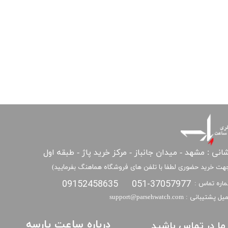
انی : مشهد - میدان جانباز - مرکز خرید پاژ - طبقه اول
هت خرید حضوری لطفا با تلفن های فروشگاه هماهنگ بفرمایید)
09152458635
051-37057977
اره تماس :
​​ایمیل پشتیبانی : support@parsehwatch.com
درباره ساعت پارسه
ا ما در تماس باشید