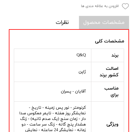
افزودن به علاقه مندی ها
مشخصات محصول
نظرات
مشخصات کلی
برند
Q&Q
اصالت
ژاپن
کشور برند
مناسب
آقایان - پسران
برای
کرنومتر - نور پس زمینه - تاریخ -
نمایشگر روز هفته - تایمر معکوس صدا
دار - زمان سنج (یک صدم ثانیه) - زنگ
ویژگی
هشدار پنج گانه - زنگ سر ساعت - دو
زمانه - نمایشگر 24 ساعته - نمایش