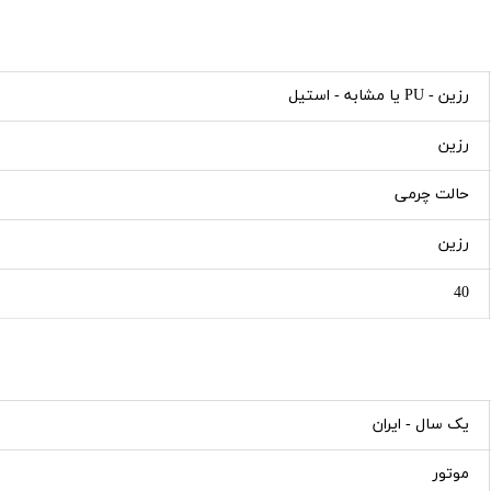
رزین - PU یا مشابه - استیل
رزین
حالت چرمی
رزین
40
یک سال - ایران
موتور