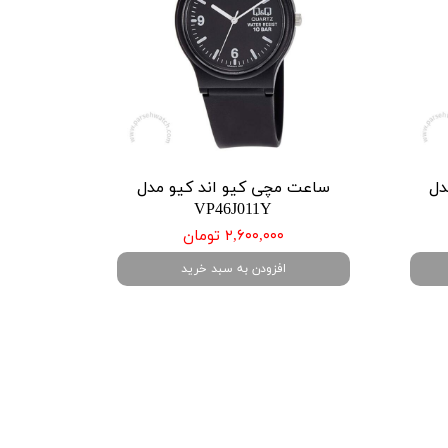
دل
ساعت مچی کیو اند کیو مدل
VP46J011Y
۲,۶۰۰,۰۰۰ تومان
افزودن به سبد خرید