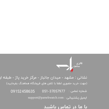
نشانی : مشهد - میدان جانباز - مرکز خرید پاژ - طبقه ا
(جهت خرید حضوری لطفا با تلفن های فروشگاه هماهنگ بفرمایید)
09152458635
051-37057977
شماره تماس :
​​​​​​​ایمیل پشتیبانی : support@parsehwatch.com
​با ما در تماس باشید