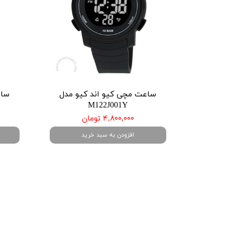
ساعت مچی کیو اند کیو مدل
ساع
M122J001Y
۴,۸۰۰,۰۰۰ تومان
افزودن به سبد خرید