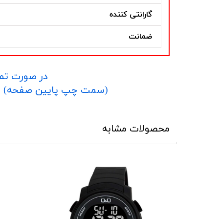
گارانتی کننده
ضمانت
در صورت تما
​​​​​​​(سمت چپ پایین صفحه) و یا شماره 09152458635 در واتساپ یا تلگرام و یا 
محصولات مشابه