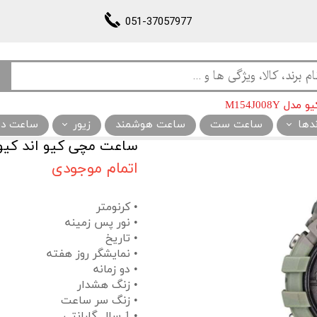
051-37057977
M154J008Y
ندها
ساعت ست
ساعت هوشمند
زیور
ساعت دیو
ساعت مچی کیو اند کیو مدل 08Y
اتمام موجودی
• کرنومتر
• نور پس زمینه
• تاریخ
• نمایشگر روز هفته
• دو زمانه
• زنگ هشدار
• زنگ سر ساعت
• 1 سال گارانتی