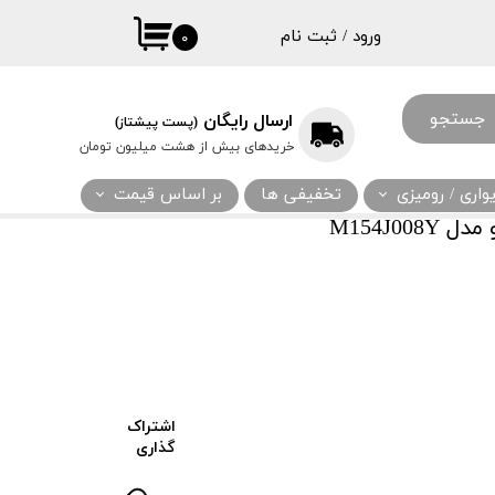
ورود
/
ثبت نام
۰
حساب کاربری
من
جستجو
ارسال رایگان
(پست پیشتاز)
تغییر گذر واژه
خریدهای بیش از هشت میلیون تومان
سفارشات
اری / رومیزی
تخفیفی ها
بر اساس قیمت
خروج از حساب
M154J0
کاربری
اشتراک
گذاری