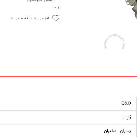
و ...
افزودن به علاقه مندی ها
Q&Q
ژاپن
پسران - دختران