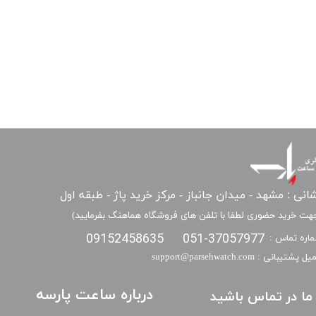
انی : مشهد - میدان جانباز - مرکز خرید پاژ - طبقه اول
هت خرید حضوری لطفا با تلفن های فروشگاه هماهنگ بفرمایید)
09152458635
051-37057977
اره تماس :
​​ایمیل پشتیبانی : support@parsehwatch.com
درباره ساعت پارسه
ا ما در تماس باشید