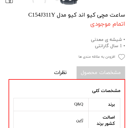
ساعت مچی کیو اند کیو مدل C154J311Y
اتمام موجودی
• شیشه ی معدنی
• 1 سال گارانتی
افزودن به علاقه مندی ها
مشخصات محصول
نظرات
مشخصات کلی
برند
Q&Q
اصالت
ژاپن
کشور برند