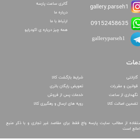
گالری ساعت پارسه
gallery.parseh1
درباره ما
ارتباط با ما
09152458635
همه چیز درباره ی اکودرایو
galleryparseh1
مات
گارانتی
شرایط بازگشت کالا
قوانین و مقررات
تعویض رایگان باتری
نگهداری از ساعت
خدمات پس از فروش
تضمین اصالت کالا
رویه های ارسال و رهگیری کالا
تفاده از مطالب سایت پارسه واچ فقط برای مقاصد غیر تجاری و با ذکر منبع
امانع است