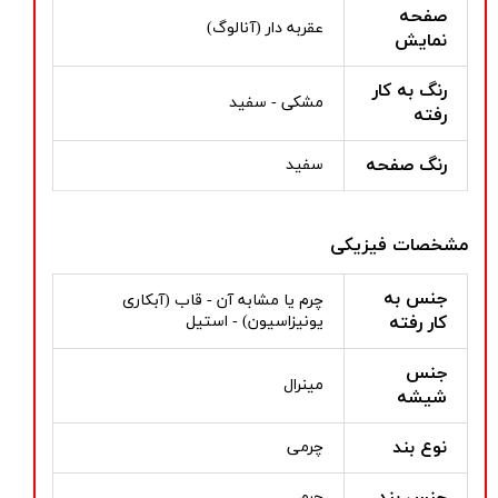
صفحه
عقربه دار (آنالوگ)
نمایش
رنگ به کار
مشکی - سفید
رفته
رنگ صفحه
سفید
مشخصات فیزیکی
جنس به
چرم یا مشابه آن - قاب (آبکاری
کار رفته
یونیزاسیون) - استیل
جنس
مینرال
شیشه
نوع بند
چرمی
جنس بند
چرم