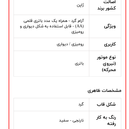
اصالت
ژاپن
کشور برند
آرام گرد - همراه یک عدد باتری قلمی
ویژگی
(AA) - قابل استفاده به شکل دیواری و
رومیزی
کاربری
رومیزی / دیواری
نوع موتور
(نیروی
باتری
محرکه)
مشخصات ظاهری
شکل قاب
گرد
رنگ به کار
نارنجی - سفید
رفته