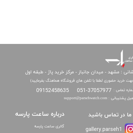
انی : مشهد - میدان جانباز - مرکز خرید پاژ - طبقه اول
هت خرید حضوری لطفا با تلفن های فروشگاه هماهنگ بفرمایید)
09152458635
051-37057977
اره تماس :
​​ایمیل پشتیبانی : support@parsehwatch.com
درباره ساعت پارسه
ا ما در تماس باشید
گالری ساعت پارسه
gallery.parseh1