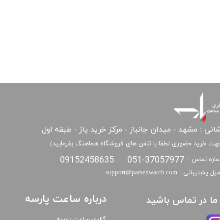
انی : مشهد - میدان جانباز - مرکز خرید پاژ - طبقه اول
هت خرید حضوری لطفا با تلفن های فروشگاه هماهنگ بفرمایید)
09152458635
051-37057977
اره تماس :
​​ایمیل پشتیبانی : support@parsehwatch.com
درباره ساعت پارسه
ا ما در تماس باشید
گالری ساعت پارسه