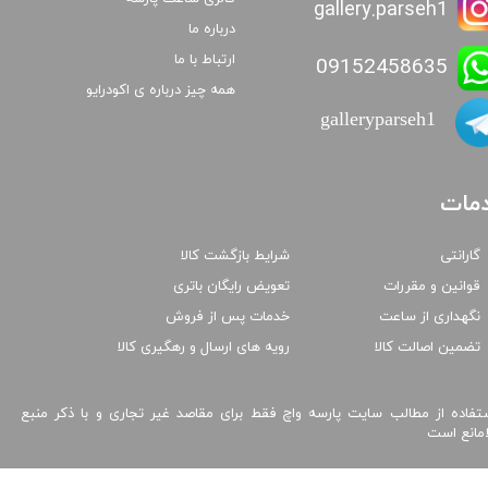
gallery.parseh1
درباره ما
ارتباط با ما
09152458635
همه چیز درباره ی اکودرایو
galleryparseh1
مات
گارانتی
شرایط بازگشت کالا
قوانین و مقررات
تعویض رایگان باتری
نگهداری از ساعت
خدمات پس از فروش
تضمین اصالت کالا
رویه های ارسال و رهگیری کالا
تفاده از مطالب سایت پارسه واچ فقط برای مقاصد غیر تجاری و با ذکر منبع
امانع است