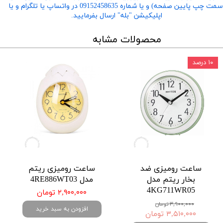
​​​​​​​(سمت چپ پایین صفحه) و یا شماره 09152458635 در واتساپ یا تلگرام و یا
اپلیکیشن "بله" ارسال بفرمایید.
محصولات مشابه
۱۰ درصد
ساعت رومیزی ضد
ساعت رومیزی ریتم
بخار ریتم مدل
مدل 4RE886WT03
4KG711WR05
۲,۹۰۰,۰۰۰ تومان
۳,۹۰۰,۰۰۰ تومان
افزودن به سبد خرید
۳,۵۱۰,۰۰۰ تومان