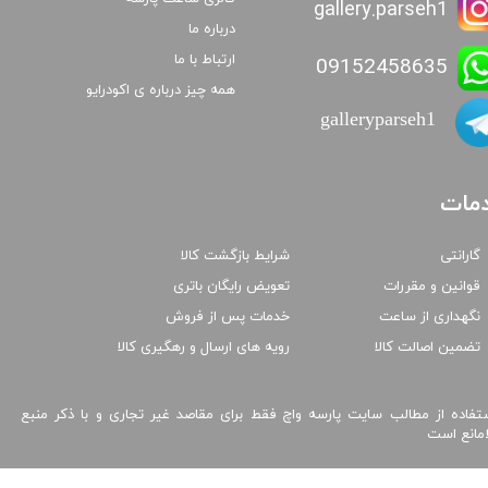
gallery.parseh1
درباره ما
ارتباط با ما
09152458635
همه چیز درباره ی اکودرایو
galleryparseh1
مات
گارانتی
شرایط بازگشت کالا
قوانین و مقررات
تعویض رایگان باتری
نگهداری از ساعت
خدمات پس از فروش
تضمین اصالت کالا
رویه های ارسال و رهگیری کالا
تفاده از مطالب سایت پارسه واچ فقط برای مقاصد غیر تجاری و با ذکر منبع
امانع است