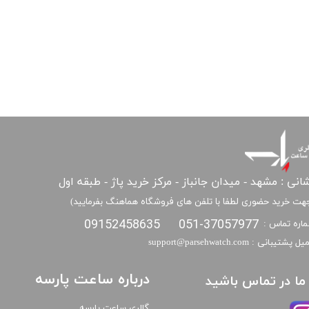
انی : مشهد - میدان جانباز - مرکز خرید پاژ - طبقه اول
هت خرید حضوری لطفا با تلفن های فروشگاه هماهنگ بفرمایید)
09152458635
051-37057977
اره تماس :
​​ایمیل پشتیبانی : support@parsehwatch.com
درباره ساعت پارسه
ا ما در تماس باشید
گالری ساعت پارسه