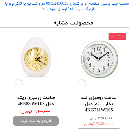
​​​​​​​(سمت چپ پایین صفحه) و یا شماره 09152458635 در واتساپ یا تلگرام و یا
اپلیکیشن "بله" ارسال بفرمایید.
محصولات مشابه
۱۰ درصد
ساعت رومیزی ضد
ساعت رومیزی ریتم
بخار ریتم مدل
مدل 4RE886WT03
4KG711WR05
۲,۹۰۰,۰۰۰ تومان
۳,۹۰۰,۰۰۰ تومان
افزودن به سبد خرید
۳,۵۱۰,۰۰۰ تومان