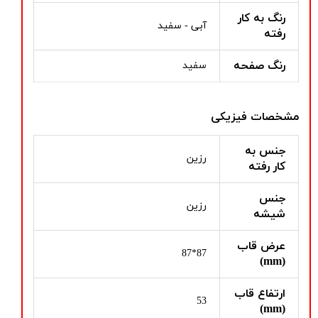
رنگ به کار
آبی - سفید
رفته
رنگ صفحه
سفید
مشخصات فیزیکی
جنس به
رزین
کار رفته
جنس
رزین
شیشه
عرض قاب
87*87
(mm)
ارتفاع قاب
53
(mm)