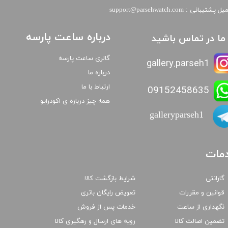
​​ایمیل پشتیبانی : support@parsehwatch.com
درباره ساعت پارسه
ا ما در تماس باشید
گالری ساعت پارسه
gallery.parseh1
درباره ما
ارتباط با ما
09152458635
همه چیز درباره ی اکودرایو
galleryparseh1
مات
گارانتی
شرایط بازگشت کالا
قوانین و مقررات
تعویض رایگان باتری
نگهداری از ساعت
خدمات پس از فروش
تضمین اصالت کالا
رویه های ارسال و رهگیری کالا