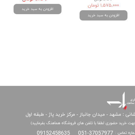
۱,۵۷۵,۰۰۰ تومان
افزودن به سبد خرید
افزودن به سبد خرید
انی : مشهد - میدان جانباز - مرکز خرید پاژ - طبقه اول
هت خرید حضوری لطفا با تلفن های فروشگاه هماهنگ بفرمایید)
09152458635
051-37057977
اره تماس :