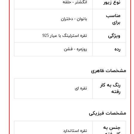
نوع زیور
انگشتر - حلقه
مناسب
بانوان - دختران
برای
ویژگی
نقره استرلینگ با عیار 925
رده
روزمره - فشن
مشخصات ظاهری
رنگ به کار
نقره ای
رفته
مشخصات فیزیکی
جنس به
نقره استاندارد