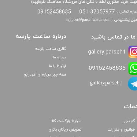
هت خرید حضوری لطفا با تلفن های فروشگاه هماهنگ بفرمایید)
09152458635
051-37057977
اره تماس :
​​ایمیل پشتیبانی : support@parsehwatch.com
درباره ساعت پارسه
ا ما در تماس باشید
گالری ساعت پارسه
gallery.parseh1
درباره ما
ارتباط با ما
09152458635
همه چیز درباره ی اکودرایو
galleryparseh1
مات
گارانتی
شرایط بازگشت کالا
قوانین و مقررات
تعویض رایگان باتری