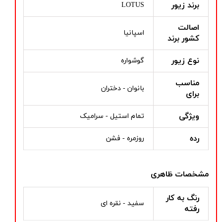
برند زیور
LOTUS
اصالت
اسپانیا
کشور برند
نوع زیور
گوشواره
مناسب
بانوان - دختران
برای
ویژگی
تمام استیل - سرامیک
رده
روزمره - فشن
مشخصات ظاهری
رنگ به کار
سفید - نقره ای
رفته