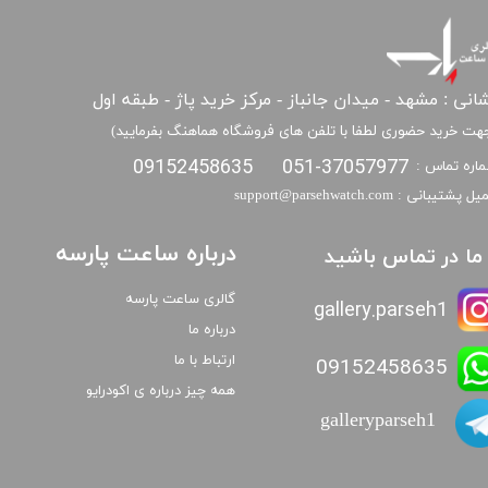
انی : مشهد - میدان جانباز - مرکز خرید پاژ - طبقه اول
هت خرید حضوری لطفا با تلفن های فروشگاه هماهنگ بفرمایید)
09152458635
051-37057977
اره تماس :
​​ایمیل پشتیبانی : support@parsehwatch.com
درباره ساعت پارسه
ا ما در تماس باشید
گالری ساعت پارسه
gallery.parseh1
درباره ما
ارتباط با ما
09152458635
همه چیز درباره ی اکودرایو
galleryparseh1